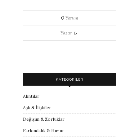
0
Yorum
Yazar
B
KATEGORILER
Alıntılar
Aşk & İlişkiler
Değişim & Zorluklar
Farkındalık & Huzur