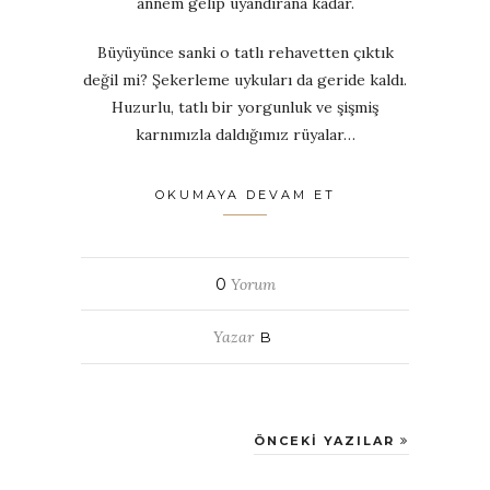
annem gelip uyandırana kadar.
Büyüyünce sanki o tatlı rehavetten çıktık
değil mi? Şekerleme uykuları da geride kaldı.
Huzurlu, tatlı bir yorgunluk ve şişmiş
karnımızla daldığımız rüyalar…
OKUMAYA DEVAM ET
0
Yorum
Yazar
B
ÖNCEKI YAZILAR