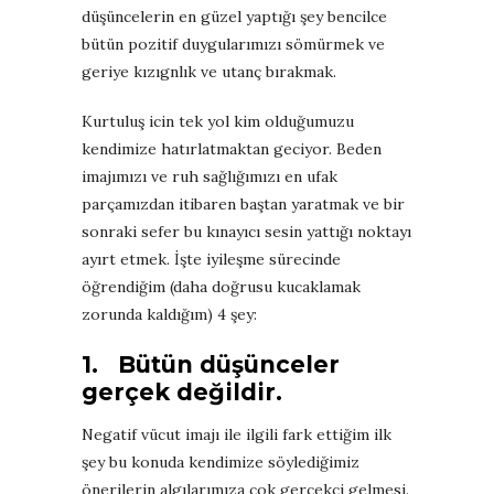
düşüncelerin en güzel yaptığı şey bencilce
bütün pozitif duygularımızı sömürmek ve
geriye kızıgnlık ve utanç bırakmak.
Kurtuluş icin tek yol kim olduğumuzu
kendimize hatırlatmaktan geciyor. Beden
imajımızı ve ruh sağlığımızı en ufak
parçamızdan itibaren baştan yaratmak ve bir
sonraki sefer bu kınayıcı sesin yattığı noktayı
ayırt etmek. İşte iyileşme sürecinde
öğrendiğim (daha doğrusu kucaklamak
zorunda kaldığım) 4 şey:
1.
B
ü
t
ü
n d
üşü
nceler
ger
ç
ek de
ğ
ildir.
Negatif v
ü
cut imaj
ı
ile ilgili fark etti
ğ
im ilk
ş
ey bu konuda kendimize s
ö
yledi
ğ
imiz
ö
nerilerin alg
ı
lar
ı
m
ı
za
ç
ok ger
ç
ek
ç
i gelmesi.