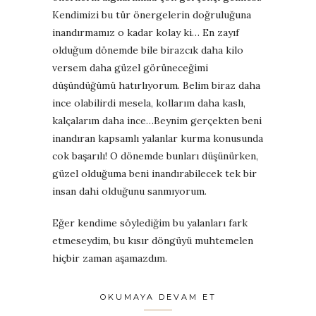
Kendimizi bu t
ü
r
ö
nergelerin do
ğ
rulu
ğ
una
inand
ı
rmam
ı
z o kadar kolay ki… En zay
ı
f
oldu
ğ
um d
ö
nemde bile birazc
ı
k daha kilo
versem daha g
ü
zel g
ö
r
ü
nece
ğ
imi
d
üşü
nd
üğü
m
ü
hat
ı
rl
ı
yorum. Belim biraz daha
ince olabilirdi mesela, kollar
ı
m daha kasl
ı
,
kal
ç
alar
ı
m daha ince…Beynim ger
ç
ekten beni
inand
ı
ran kapsaml
ı
yalanlar kurma konusunda
cok ba
ş
ar
ı
l
ı
! O d
ö
nemde bunlar
ı
d
üşü
n
ü
rken,
g
ü
zel oldu
ğ
uma beni inand
ı
rabilecek tek bir
insan dahi oldu
ğ
unu sanm
ı
yorum.
E
ğ
er kendime s
ö
yledi
ğ
im bu yalanlar
ı
fark
etmeseydim, bu k
ı
s
ı
r d
ö
ng
ü
y
ü
muhtemelen
hi
ç
bir zaman a
ş
amazd
ı
m.
OKUMAYA DEVAM ET