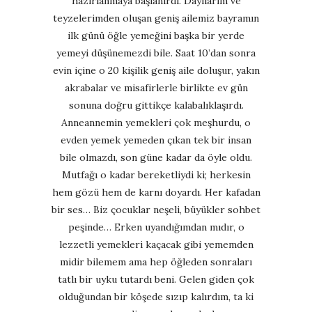
hazırlanmaya başlanırdı. Dayılarım ve
teyzelerimden oluşan geniş ailemiz bayramın
ilk günü öğle yemeğini başka bir yerde
yemeyi düşünemezdi bile. Saat 10’dan sonra
evin içine o 20 kişilik geniş aile doluşur, yakın
akrabalar ve misafirlerle birlikte ev gün
sonuna doğru gittikçe kalabalıklaşırdı.
Anneannemin yemekleri çok meşhurdu, o
evden yemek yemeden çıkan tek bir insan
bile olmazdı, son güne kadar da öyle oldu.
Mutfağı o kadar bereketliydi ki; herkesin
hem gözü hem de karnı doyardı. Her kafadan
bir ses… Biz çocuklar neşeli, büyükler sohbet
peşinde… Erken uyandığımdan mıdır, o
lezzetli yemekleri kaçacak gibi yememden
midir bilemem ama hep öğleden sonraları
tatlı bir uyku tutardı beni. Gelen giden çok
olduğundan bir köşede sızıp kalırdım, ta ki