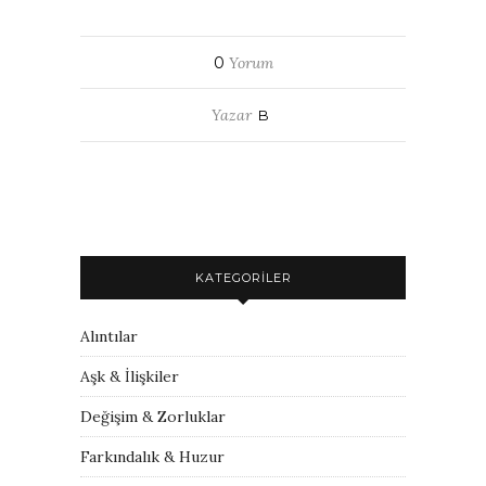
0
Yorum
Yazar
B
KATEGORILER
Alıntılar
Aşk & İlişkiler
Değişim & Zorluklar
Farkındalık & Huzur