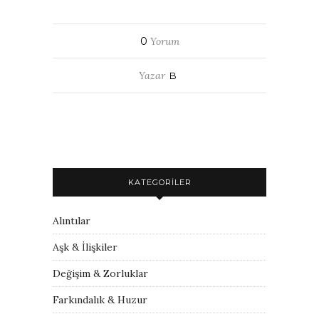
0
Yorum
Yazar
B
KATEGORILER
Alıntılar
Aşk & İlişkiler
Değişim & Zorluklar
Farkındalık & Huzur