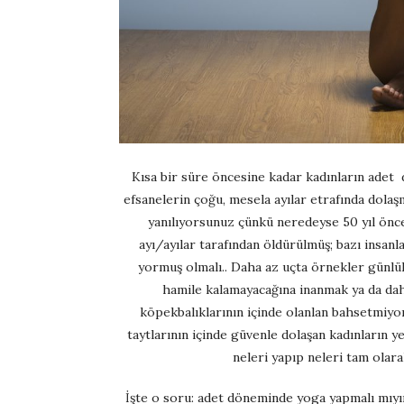
Kısa bir süre öncesine kadar kadınların adet d
efsanelerin çoğu, mesela ayılar etrafında dolaş
yanılıyorsunuz çünkü neredeyse 50 yıl önce
ayı/ayılar tarafından öldürülmüş; bazı insanl
yormuş olmalı.. Daha az uçta örnekler günlü
hamile kalamayacağına inanmak ya da da
köpekbalıklarının içinde olanlan bahsetmiyo
taytlarının içinde güvenle dolaşan kadınların 
neleri yapıp neleri tam olar
İşte o soru: adet döneminde yoga yapmalı mıyı