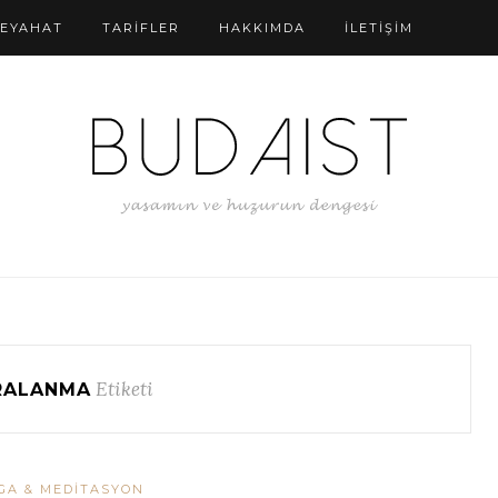
SEYAHAT
TARİFLER
HAKKIMDA
İLETİŞİM
Etiketi
RALANMA
GA & MEDITASYON