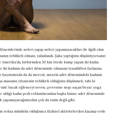
önemlerinde neleri yapıp neleri yapamayacakları ile ilgili olan
manın tehlikeli olması, yalanlandı. Şaka yaptığımı düşünüyorsanız
 Amerika’da, birbirinden 30 km ötede kamp yapan iki kadın,
ar iki kadının da adet döneminde olmasını tesadüften fazlasına
k hayatımızda da da mevcut, mesela adet dönemindeki kadının
ha masumu yüzmenin tehlikeli olduğunu düşünmek, tabi ki
rum! Ancak eğlenceyi seven, çevresine neşe saçan beyaz yoga
yer aldığı kadın pedi reklamlarından başka kimse adet döneminde
ak yapamayacağımızdan çok da emin değil gibi.
m yoksa mümkün olduğunca fiziksel aktivitelerden kaçınıp evde