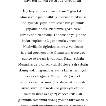
baya burnumda tüttü bile diyebilirim.
İşçi bayramı vesilesiyle bana 2 gün tatil
olması ve eşimin yıllık izinlerinin birikmesi
dolayısıyla şöyle enteresan bir yolculuk
yapalım dedik. Planımıza göre New
Jersey’den Nashville, Tennessee’ye gidene
kadar toplamda 3 gece mola verecektik.
Nashville’de öğleden sonrayı ve akşam
üzerini geçirecek ve Cumartesi gece geç
saatte otele giriş yapacak, Pazar sabahı
Memphis’de uyanacaktık. Böylece Salı sabahı
dönüş yolculuğuna başlayana kadar hem çok
merak ettiğimiz Memphis’i görecek,
yemeklerine ve müziğine doyacak, hem de
uzun süreli bir mola (iki gün aynı otelde
kalmak uzunsa eğer!) verecektik. Salı
gününün tamamını dönüş yoluna bırakacak, o
gece kendi yatağımızda uyanıp, Çarşamba