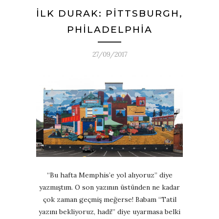
İLK DURAK: PITTSBURGH,
PHILADELPHIA
27/09/2017
“Bu hafta Memphis’e yol alıyoruz” diye
yazmıştım. O son yazının üstünden ne kadar
çok zaman geçmiş meğerse! Babam “Tatil
yazını bekliyoruz, hadi!” diye uyarmasa belki