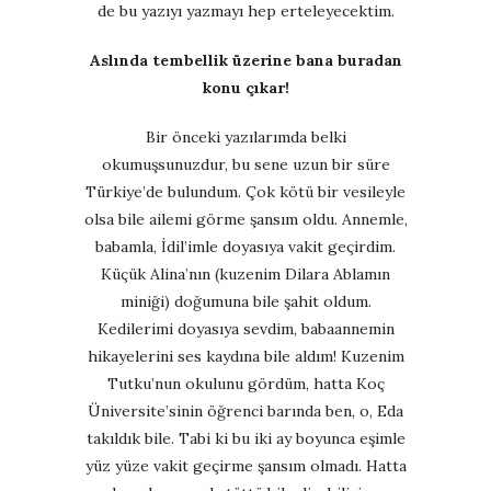
de bu yazıyı yazmayı hep erteleyecektim.
Aslında tembellik üzerine bana buradan
konu çıkar!
Bir önceki yazılarımda belki
okumuşsunuzdur, bu sene uzun bir süre
Türkiye’de bulundum. Çok kötü bir vesileyle
olsa bile ailemi görme şansım oldu. Annemle,
babamla, İdil’imle doyasıya vakit geçirdim.
Küçük Alina’nın (kuzenim Dilara Ablamın
miniği) doğumuna bile şahit oldum.
Kedilerimi doyasıya sevdim, babaannemin
hikayelerini ses kaydına bile aldım! Kuzenim
Tutku’nun okulunu gördüm, hatta Koç
Üniversite’sinin öğrenci barında ben, o, Eda
takıldık bile. Tabi ki bu iki ay boyunca eşimle
yüz yüze vakit geçirme şansım olmadı. Hatta