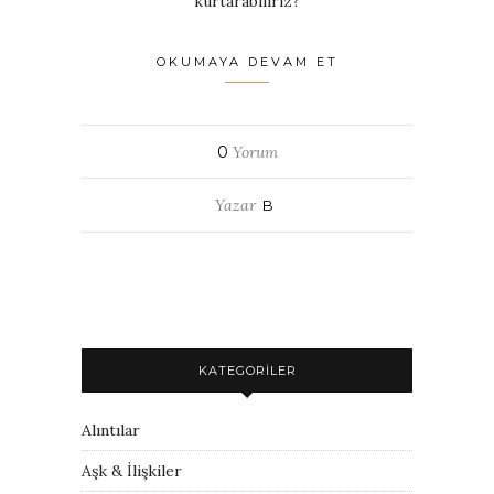
kurtarabiliriz?
OKUMAYA DEVAM ET
0
Yorum
Yazar
B
KATEGORILER
Alıntılar
Aşk & İlişkiler