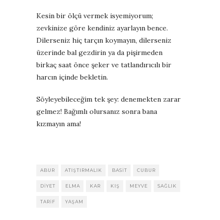
Kesin bir ölçü vermek isyemiyorum;
zevkinize göre kendiniz ayarlayın bence.
Dilerseniz hiç tarçın koymayın, dilerseniz
üzerinde bal gezdirin ya da pişirmeden
birkaç saat önce şeker ve tatlandırıcılı bir
harcın içinde bekletin.
Söyleyebileceğim tek şey: denemekten zarar
gelmez! Bağımlı olursanız sonra bana
kızmayın ama!
ABUR
ATIŞTIRMALIK
BASIT
CUBUR
DIYET
ELMA
KAR
KIŞ
MEYVE
SAĞLIK
TARIF
YAŞAM