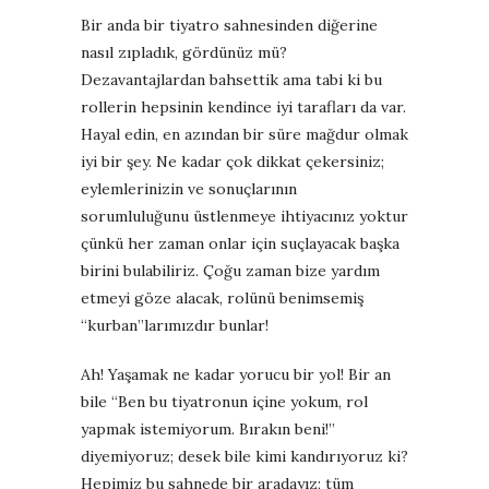
Bir anda bir tiyatro sahnesinden diğerine
nasıl zıpladık, gördünüz mü?
Dezavantajlardan bahsettik ama tabi ki bu
rollerin hepsinin kendince iyi tarafları da var
.
Hayal edin, e
n azından bir süre mağdur olmak
iyi bir şey. Ne kadar ç
ok dikkat çekersiniz;
eyl
emlerinizin ve sonuçlarının
sorumluluğunu üstlenmeye ihtiyacınız yoktur
çünkü her zaman onlar için suçlayacak başka
birini bulabiliriz.
Çoğu zaman bize yardım
etmeyi göze alacak, rolünü benimsemiş
“kurban”larımızdır bunlar!
Ah! Yaşamak ne kadar yorucu bir yol! Bir an
bile “Ben bu tiyatronun içine yokum, rol
yapmak istemiyorum. Bırakın beni!”
diyemiyoruz; desek bile kimi kandırıyoruz ki?
Hepimiz bu sahnede bir aradayız; t
üm