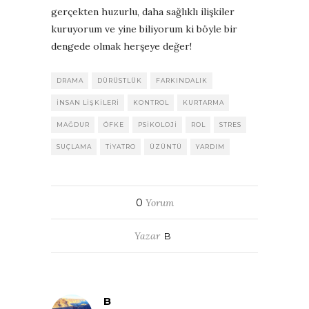
gerçekten huzurlu, daha sağlıklı ilişkiler
kuruyorum ve yine biliyorum ki böyle bir
dengede olmak herşeye değer!
DRAMA
DÜRÜSTLÜK
FARKINDALIK
INSAN LIŞKILERI
KONTROL
KURTARMA
MAĞDUR
ÖFKE
PSIKOLOJI
ROL
STRES
SUÇLAMA
TIYATRO
ÜZÜNTÜ
YARDIM
0
Yorum
Yazar
B
B